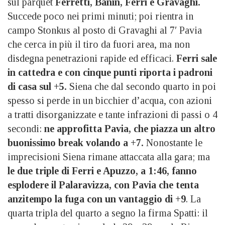
sul parquet
Ferretti, Banin, Ferri e Gravaghi.
Succede poco nei primi minuti; poi rientra in
campo Stonkus al posto di Gravaghi al 7′ Pavia
che cerca in più il tiro da fuori area, ma non
disdegna penetrazioni rapide ed efficaci.
Ferri sale
in cattedra e con cinque punti riporta i padroni
di casa sul +5.
Siena che dal secondo quarto in poi
spesso si perde in un bicchier d’acqua, con azioni
a tratti disorganizzate e tante infrazioni di passi o 4
secondi:
ne approfitta Pavia, che piazza un altro
buonissimo break volando a +7.
Nonostante le
imprecisioni Siena rimane attaccata alla gara; ma
le due triple di Ferri e Apuzzo, a 1:46, fanno
esplodere il Palaravizza, con Pavia che tenta
anzitempo la fuga con un vantaggio di +9
. La
quarta tripla del quarto a segno la firma Spatti: il