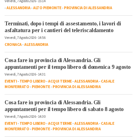
Venerdì, 7 Agosto 2026 - 15:14
-
ALESSANDRIA
-
ALTO PIEMONTE
-
PROVINCIA DI ALESSANDRIA
Terminati, dopo i tempi di assestamento, i lavori di
asfaltatura per i cantieri del teleriscaldamento
Venerdì, 7 Agosto 2026 - 14:56
CRONACA
-
ALESSANDRIA
Cosa fare in provincia di Alessandria. Gli
appuntamenti per il tempo libero di domenica 9 agosto
Venerdì, 7 Agosto 2026 - 14:31
EVENTI
-
TEMPO LIBERO
-
ACQUI TERME
-
ALESSANDRIA
-
CASALE
MONFERRATO
-
PIEMONTE
-
PROVINCIA DI ALESSANDRIA
Cosa fare in provincia di Alessandria. Gli
appuntamenti per il tempo libero di sabato 8 agosto
Venerdì, 7 Agosto 2026 - 14:30
EVENTI
-
TEMPO LIBERO
-
ACQUI TERME
-
ALESSANDRIA
-
CASALE
MONFERRATO
-
PIEMONTE
-
PROVINCIA DI ALESSANDRIA