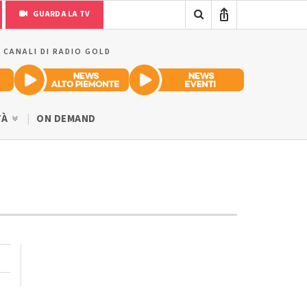
GUARDA LA TV
I CANALI DI RADIO GOLD
TÀ
ON DEMAND