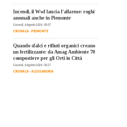
Incendi, il Wwf lancia l’allarme: roghi
anomali anche in Piemonte
Giovedì, 6 Agosto 2026 - 05:57
CRONACA
-
PIEMONTE
Quando sfalci e rifiuti organici creano
un fertilizzante: da Amag Ambiente 70
compostiere per gli Orti in Città
Giovedì, 6 Agosto 2026 - 05:27
CRONACA
-
ALESSANDRIA