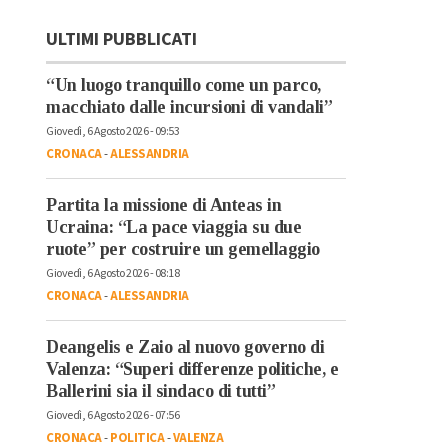
ULTIMI PUBBLICATI
“Un luogo tranquillo come un parco,
macchiato dalle incursioni di vandali”
Giovedì, 6 Agosto 2026 - 09:53
CRONACA
-
ALESSANDRIA
Partita la missione di Anteas in
Ucraina: “La pace viaggia su due
ruote” per costruire un gemellaggio
Giovedì, 6 Agosto 2026 - 08:18
CRONACA
-
ALESSANDRIA
Deangelis e Zaio al nuovo governo di
Valenza: “Superi differenze politiche, e
Ballerini sia il sindaco di tutti”
Giovedì, 6 Agosto 2026 - 07:56
CRONACA
-
POLITICA
-
VALENZA