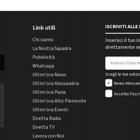
ISCRIVITI ALL
Link utili
Chi siamo
Inserisci il tuo 
direttamente nel
La Nostra Squadra
Pubblicità
Indirizzo email
Whatsapp
Ultim'ora News
Scegli le tue edizio
Ultim'ora Alessandria
News Alessan
Ultim'ora Pavia
Accetto l'iscr
Ultim'ora Alto Piemonte
Ultim'ora Eventi
Diretta Radio
Diretta TV
Lavora con Noi