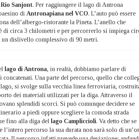
l
Rio Sanjont
. Per raggiungere il lago di Antrona
 paesino di
Antronapiana nel VCO
. L’auto può essere
ona dell’albergo-ristorante la Pineta. L’anello che
 di circa 3 chilometri e per percorrerlo si impiega cir
 un dislivello complessivo di 90 metri.
el
lago di Antrona
, in realtà, dobbiamo parlare di
si concatenati. Una parte del percorso, quello che colle
lago, si svolge sulla vecchia linea ferroviaria, costruit
porto dei materiali utilizzati per la diga. Attraverso il
rovano splendidi scorci. Si può comunque decidere se
itinerario a piedi oppure scegliere la comoda strada
ue fino alla diga del
lago Campliccioli
. Va detto che se
 l’intero percorso la sua durata non sarà solo di un’o
cata. Il percorso infatti prevede una deviazione: andan