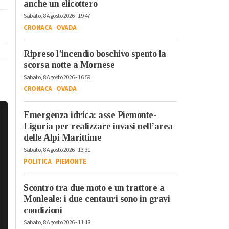
anche un elicottero
Sabato, 8 Agosto 2026 - 19:47
CRONACA
-
OVADA
Ripreso l’incendio boschivo spento la
scorsa notte a Mornese
Sabato, 8 Agosto 2026 - 16:59
CRONACA
-
OVADA
Emergenza idrica: asse Piemonte-
Liguria per realizzare invasi nell’area
delle Alpi Marittime
Sabato, 8 Agosto 2026 - 13:31
POLITICA
-
PIEMONTE
Scontro tra due moto e un trattore a
Monleale: i due centauri sono in gravi
condizioni
Sabato, 8 Agosto 2026 - 11:18