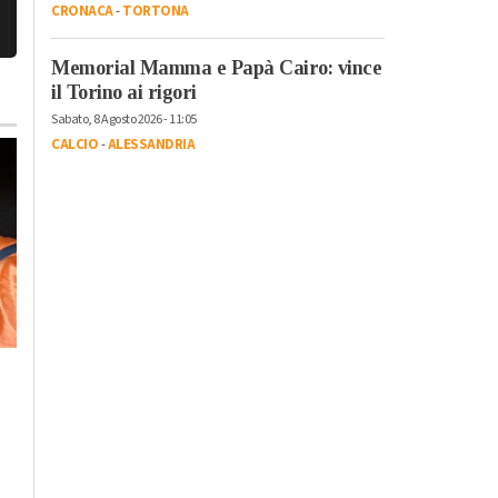
CRONACA
-
TORTONA
Memorial Mamma e Papà Cairo: vince
il Torino ai rigori
Sabato, 8 Agosto 2026 - 11:05
CALCIO
-
ALESSANDRIA
Lunedì, 3 Agosto 2026 - 15:58
Mercoledì, 29 Luglio 2026 - 05:30
Cronaca
-
Alto Piemonte
-
Eventi
-
Incontri
-
Tempo
Piemonte
-
Provincia di
Libero
-
Piemonte
-
Provincia d
Alessandria
Alessandria
Stato di emergenza
Cinema sotto le stelle
per incendi e crisi
ad Alessandria dieci