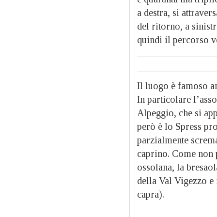
a destra, si attraver
del ritorno, a sinis
quindi il percorso ve
Il luogo è famoso an
In particolare l’as
Alpeggio, che si appr
però è lo Spress pro
parzialmente scremat
caprino. Come non p
ossolana, la bresaol
della Val Vigezzo e 
capra).