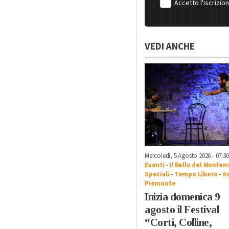
Accetto l'iscrizio
VEDI ANCHE
Mercoledì, 5 Agosto 2026 - 07:30
Eventi
-
Il Bello del Monfer
Speciali
-
Tempo Libero
-
As
Piemonte
Inizia domenica 9
agosto il Festival
“Corti, Colline,