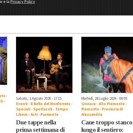
ne e la
Privacy Policy
rato
-
Sabato, 1 Agosto 2026 - 17:15
Martedì, 28 Luglio 2026 - 08:09
ti
-
Eventi
-
Il Bello del Monferrato
-
Cronaca
-
Alto Piemonte
-
Speciali
-
Spettacoli
-
Tempo
Piemonte
-
Provincia di
Libero
-
Asti
-
Piemonte
Alessandria
Due tappe nella
Cane troppo stanco
prima settimana di
lungo il sentiero: