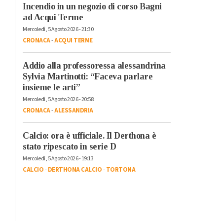
Incendio in un negozio di corso Bagni
ad Acqui Terme
Mercoledì, 5 Agosto 2026 - 21:30
CRONACA
-
ACQUI TERME
Addio alla professoressa alessandrina
Sylvia Martinotti: “Faceva parlare
insieme le arti”
Mercoledì, 5 Agosto 2026 - 20:58
CRONACA
-
ALESSANDRIA
Calcio: ora è ufficiale. Il Derthona è
stato ripescato in serie D
Mercoledì, 5 Agosto 2026 - 19:13
CALCIO
-
DERTHONA CALCIO
-
TORTONA