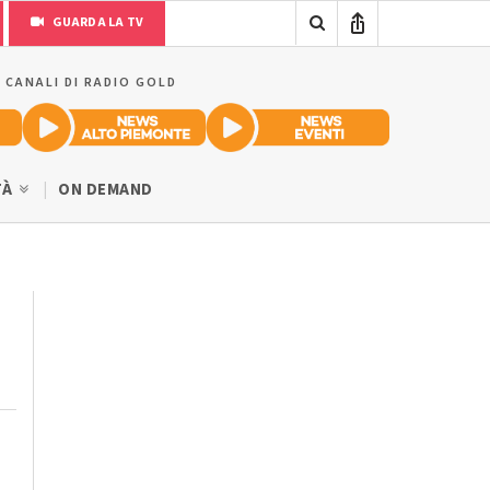
GUARDA LA TV
I CANALI DI RADIO GOLD
TÀ
ON DEMAND