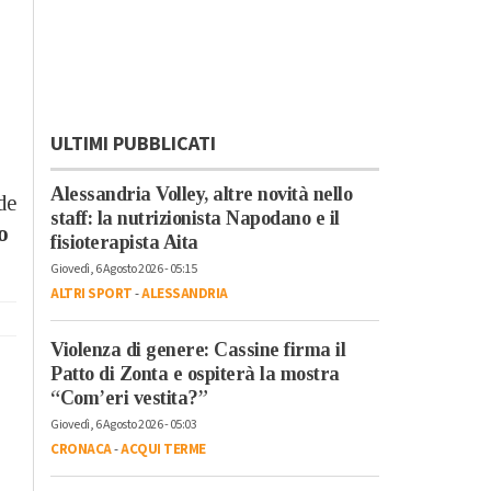
ULTIMI PUBBLICATI
Alessandria Volley, altre novità nello
de
staff: la nutrizionista Napodano e il
o
fisioterapista Aita
Giovedì, 6 Agosto 2026 - 05:15
ALTRI SPORT
-
ALESSANDRIA
Violenza di genere: Cassine firma il
Patto di Zonta e ospiterà la mostra
“Com’eri vestita?”
Giovedì, 6 Agosto 2026 - 05:03
CRONACA
-
ACQUI TERME