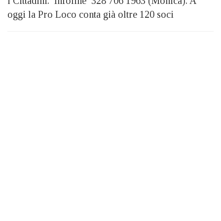
i Cittadini. Infoline 328 706 1963 (Monica). A
oggi la Pro Loco conta già oltre 120 soci