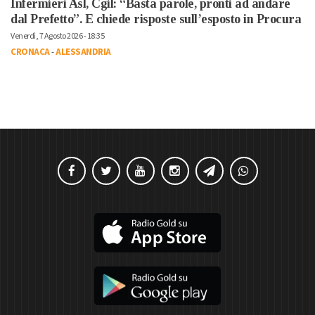
Infermieri Asl, Cgil: “Basta parole, pronti ad andare
dal Prefetto”. E chiede risposte sull’esposto in Procura
Venerdì, 7 Agosto 2026 - 18:35
CRONACA
-
ALESSANDRIA