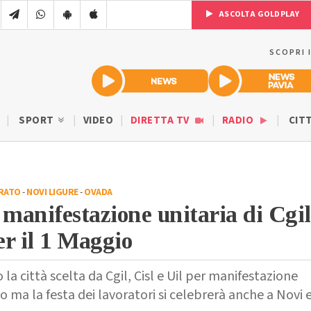
ASCOLTA GOLDPLAY
SCOPRI 
SPORT
VIDEO
DIRETTA TV
RADIO
CIT
RATO
-
NOVI LIGURE
-
OVADA
 manifestazione unitaria di Cgil
er il 1 Maggio
la città scelta da Cgil, Cisl e Uil per manifestazione
o ma la festa dei lavoratori si celebrerà anche a Novi 