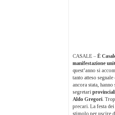
CASALE –
È Casale
manifestazione uni
quest’anno si accom
tanto atteso segnale
ancora stata, hanno
segretari
provinciali
Aldo Gregori
. Tro
precari. La festa de
stimolo per uscire d