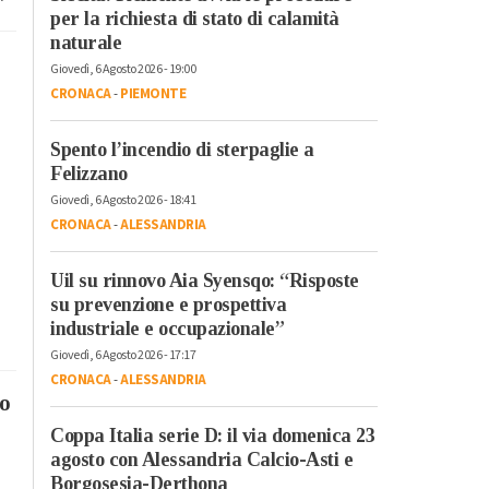
per la richiesta di stato di calamità
naturale
Giovedì, 6 Agosto 2026 - 19:00
CRONACA
-
PIEMONTE
Spento l’incendio di sterpaglie a
Felizzano
Giovedì, 6 Agosto 2026 - 18:41
CRONACA
-
ALESSANDRIA
Uil su rinnovo Aia Syensqo: “Risposte
su prevenzione e prospettiva
industriale e occupazionale”
Giovedì, 6 Agosto 2026 - 17:17
CRONACA
-
ALESSANDRIA
to
Coppa Italia serie D: il via domenica 23
agosto con Alessandria Calcio-Asti e
Borgosesia-Derthona