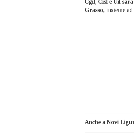
Cgil, Cisl e Uil sa
Grasso,
insieme ad a
Anche a Novi Ligur