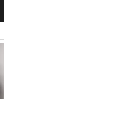
Mercoledì, 29 Luglio 2026 - 05:15
Venerdì, 7 Agosto 2026 - 18:25
Altri Sport
-
Alessandria
Cronaca
-
Alessandria
Alessandria Volley: la
Rinnovo
campionessa di Beach
autorizzazione