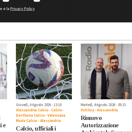
ne e la
Privacy Policy
Giovedì, 6 Agosto 2026 - 13:10
Martedì, 4 Agosto 2026 - 05:15
Alessandria Calcio
-
Calcio
-
Politica
-
Alessandria
Derthona Calcio
-
Valenzana
:
Rinnovo
Mado Calcio
-
Alessandria
i e
Autorizzazione
Calcio, ufficiali i