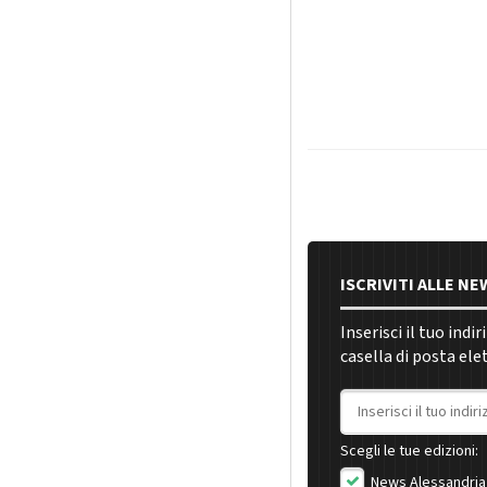
ISCRIVITI ALLE N
Inserisci il tuo indi
casella di posta ele
Indirizzo email
Scegli le tue edizioni:
News Alessandria