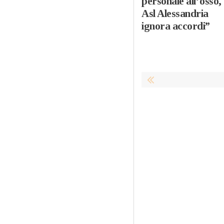
personale all’osso,
Asl Alessandria
ignora accordi”