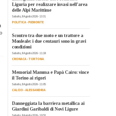
Liguria per realizzare invasi nell’area
delle Alpi Marittime
Sabato, 8 Agosto 2026 - 13:31
POLITICA
-
PIEMONTE
a
vo
Scontro tra due moto e un trattore a
Monleale: i due centauri sono in gravi
condizioni
Sabato, 8 Agosto 2026 - 11:18
CRONACA
-
TORTONA
Memorial Mamma e Papà Cairo: vince
il Torino ai rigori
Sabato, 8 Agosto 2026 - 11:05
CALCIO
-
ALESSANDRIA
Danneggiata la barriera metallica ai
Giardini Garibaldi di Novi Ligure
Sabato, 8 Agosto 2026 - 10:53