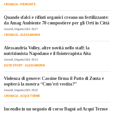
CRONACA
-
PIEMONTE
Quando sfalci e rifiuti organici creano un fertilizzante:
da Amag Ambiente 70 compostiere per gli Orti in Città
Giovedì, 6 Agosto 2026 - 05:27
CRONACA
-
ALESSANDRIA
Alessandria Volley, altre novità nello staff: la
nutrizionista Napodano e il fisioterapista Aita
Giovedì, 6 Agosto 2026 - 05:15
ALTRI SPORT
-
ALESSANDRIA
Violenza di genere: Cassine firma il Patto di Zonta e
ospiterà la mostra “Com’eri vestita?”
Giovedì, 6 Agosto 2026 - 05:03
CRONACA
-
ACQUI TERME
Incendio in un negozio di corso Bagni ad Acqui Terme