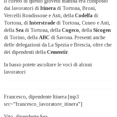
Il corteo di questo giovedì mattina era composto
dai lavoratori di
Itinera
di Tortona, Broni,
Vercelli Rondissone e Asti, della
Codelfa
di
Tortona, di
Interstrade
di Tortona, Cuneo e Asti,
della
Sea
di Tortona, della
Cogeco
, della
Sicogen
di Torino, della
ABC
di Savona. Presenti anche
delle delegazioni da La Spezia e Brescia, oltre che
dei dipendenti della
Cementir
.
In basso potete ascoltare le voci di alcuni
lavoratori
Francesco, dipendente Itinera [mp3
src=”francesco_lavoratore_itinera”]
Vito, dipendente Sea