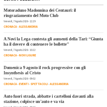
Motoraduno Madonnina dei Centauri: il
ringraziamento del Moto Club
Venerdì, 7 Agosto 2026 - 12:29
CRONACA
-
ALESSANDRIA
A Novi la Lega contesta gli aumenti della Tari: “Giunta
ha il dovere di contenere le bollette”
Venerdì, 7 Agosto 2026 - 10:22
CRONACA
-
NOVI LIGURE
Domenica 9 agosto il rock progressive con gli
Insynthesis al Cristo
Venerdì, 7 Agosto 2026 - 09:02
CRONACA
-
EVENTI
-
SPETTACOLI
-
ALESSANDRIA
Auto fuori strada, abbatte i cartelloni davanti alla
stazione, colpisce un’auto e va via