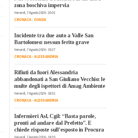
zona boschiva impervia
Venerdì, 7 Agosto 2026 - 20:01
CRONACA
-
OVADA
Incidente tra due auto a Valle San
Bartolomeo: nessun ferito grave
Venerdì, 7 Agosto 2026 - 19:27
CRONACA
-
ALESSANDRIA
Rifiuti da fuori Alessandria
abbandonati a San Giuliano Vecchio: le
multe degli ispettori di Amag Ambiente
Venerdì, 7 Agosto 2026 - 18:51
CRONACA
-
ALESSANDRIA
Infermieri Asl, Cgil: “Basta parole,
pronti ad andare dal Prefetto”. E
chiede risposte sull’esposto in Procura
Venerdì, 7 Agosto 2026 - 18:35