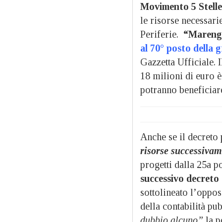
Movimento 5 Stelle
le risorse necessarie
Periferie.
“Marengo
al 70° posto della 
Gazzetta Ufficiale. I
18 milioni di euro 
potranno beneficiare
Anche se il decreto 
risorse successivam
progetti dalla 25a p
successivo decreto 
sottolineato l’opposi
della contabilità pu
dubbio alcuno”
la p