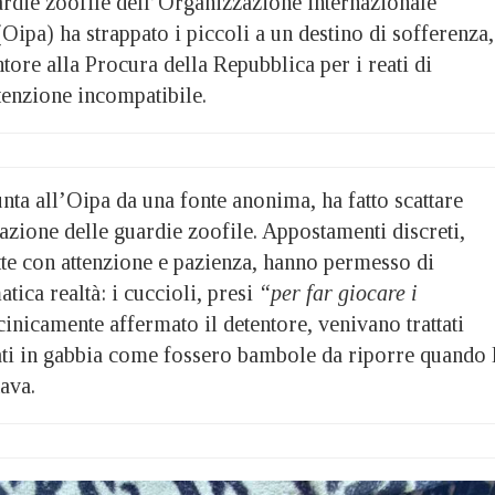
ardie zoofile dell’Organizzazione internazionale
Oipa) ha strappato i piccoli a un destino di sofferenza,
tore alla Procura della Repubblica per i reati di
tenzione incompatibile.
nta all’Oipa da una fonte anonima, ha fatto scattare
azione delle guardie zoofile. Appostamenti discreti,
te con attenzione e pazienza, hanno permesso di
tica realtà: i cuccioli, presi
“per far giocare i
cinicamente affermato il detentore, venivano trattati
ati in gabbia come fossero bambole da riporre quando 
nava.