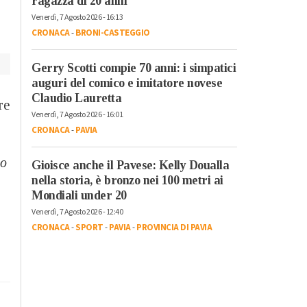
ragazza di 20 anni
Venerdì, 7 Agosto 2026 - 16:13
CRONACA
-
BRONI-CASTEGGIO
Gerry Scotti compie 70 anni: i simpatici
auguri del comico e imitatore novese
Claudio Lauretta
re
Venerdì, 7 Agosto 2026 - 16:01
CRONACA
-
PAVIA
i
to
Gioisce anche il Pavese: Kelly Doualla
nella storia, è bronzo nei 100 metri ai
Mondiali under 20
Venerdì, 7 Agosto 2026 - 12:40
CRONACA
-
SPORT
-
PAVIA
-
PROVINCIA DI PAVIA