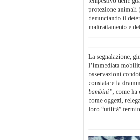
tempestivo delle gu
protezione animali (
denunciando il deten
maltrattamento e de
La segnalazione, giu
l’immediata mobilit
osservazioni condot
constatare la dramma
bambini”
, come ha 
come oggetti, releg
loro “utilità” termi