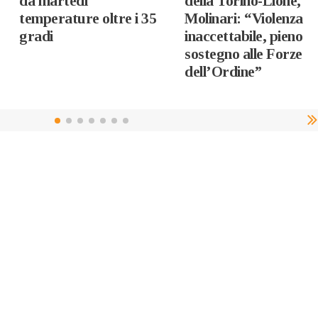
da martedì
della Torino-Lione,
temperature oltre i 35
Molinari: “Violenza
gradi
inaccettabile, pieno
sostegno alle Forze
dell’Ordine”