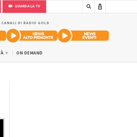
GUARDA LA TV
I CANALI DI RADIO GOLD
TÀ
ON DEMAND