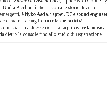
odio di
Stasera a Casa di
Luca
, il podcast di Gold Play
e
Giulia Picchiotti
che racconta le storie di vita di
 emergenti, è
Nyko Ascia
,
rapper, DJ e sound enginee
accontato nel dettaglio
tutte le sue attività
 come ciascuna di esse riesca a fargli
vivere la musica 
 da dietro la console fino allo studio di registrazione.