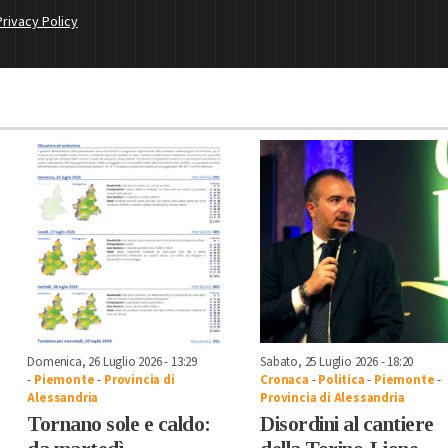
Privacy Policy
Domenica, 26 Luglio 2026 - 13:29
Sabato, 25 Luglio 2026 - 18:20
-
Piemonte
-
Provincia di
Cronaca
-
Politica
-
Piemonte
-
Alessandria
Provincia di Alessandria
Tornano sole e caldo:
Disordini al cantiere