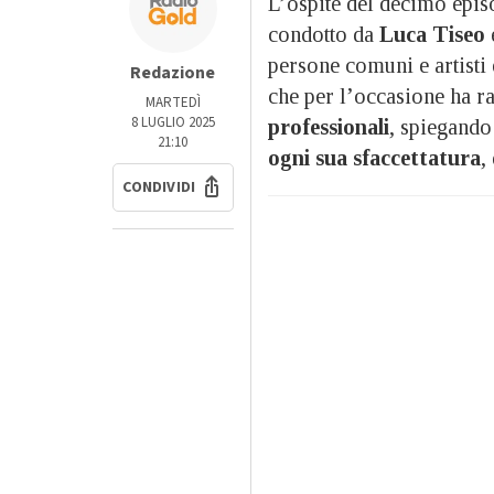
L’ospite del decimo epis
condotto da
Luca Tiseo
persone comuni e artisti
Redazione
che per l’occasione ha r
MARTEDÌ
8 LUGLIO 2025
professionali
, spiegando
21:10
ogni sua sfaccettatura
,
CONDIVIDI