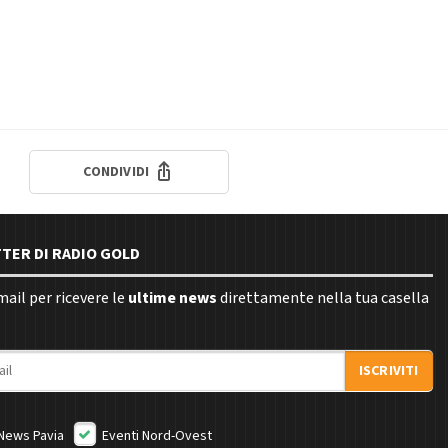
CONDIVIDI
TTER DI RADIO GOLD
email per ricevere le
ultime news
direttamente nella tua casella
ISCRIVITI
News Pavia
Eventi Nord-Ovest