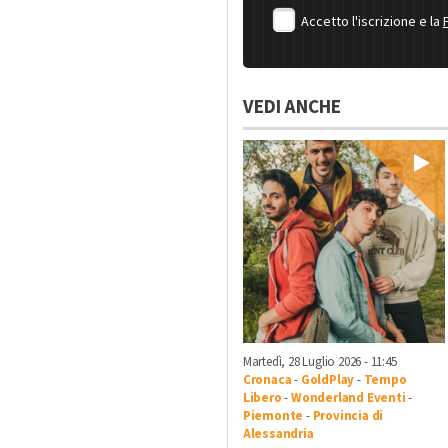
Accetto l'iscrizione e la
VEDI ANCHE
Martedì, 28 Luglio 2026 - 11:45
Cronaca
-
GoldPlay
-
Tempo
Libero
-
Wonderland Eventi
-
Piemonte
-
Provincia di
Alessandria