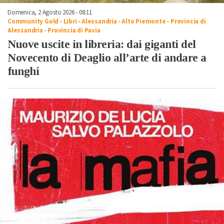
Domenica, 2 Agosto 2026 - 08:11
Community Gold
-
Libri
-
Alessandria
-
Alto Piemonte
-
Provincia di
Alessandria
-
Provincia di Pavia
Nuove uscite in libreria: dai giganti del
Novecento di Deaglio all’arte di andare a
funghi