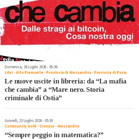
Domenica, 26 Luglio 2026 - 05:36
Libri
-
Alto Piemonte
-
Provincia di Alessandria
-
Provincia di Pavia
Le nuove uscite in libreria: da “La mafia
che cambia” a “Mare nero. Storia
criminale di Ostia”
Giovedì, 23 Luglio 2026 - 05:30
Community Gold
-
Cronaca
-
Alessandria
“Sempre peggio in matematica?”