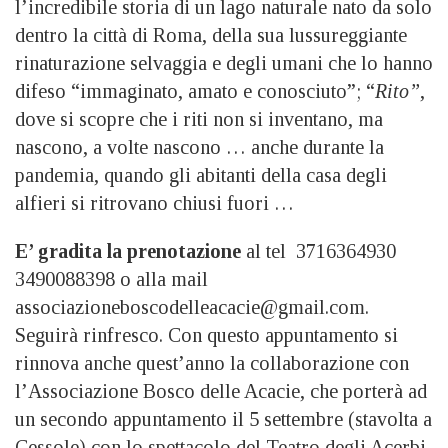
l’incredibile storia di un lago naturale nato da solo
dentro la città di Roma, della sua lussureggiante
rinaturazione selvaggia e degli umani che lo hanno
difeso “immaginato, amato e conosciuto”; “
Rito”
,
dove si scopre che i riti non si inventano, ma
nascono, a volte nascono … anche durante la
pandemia, quando gli abitanti della casa degli
alfieri si ritrovano chiusi fuori …
E’ gradita la prenotazione
al tel 3716364930
3490088398 o alla mail
associazioneboscodelleacacie@gmail.com.
Seguirà rinfresco. Con questo appuntamento si
rinnova anche quest’anno la collaborazione con
l’Associazione Bosco delle Acacie, che porterà ad
un secondo appuntamento il 5 settembre (stavolta a
Cessole) con lo spettacolo del Teatro degli Acerbi