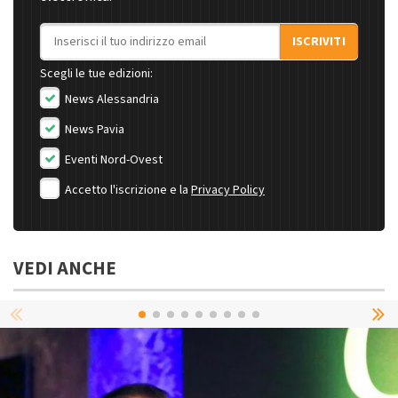
Indirizzo email
ISCRIVITI
Scegli le tue edizioni:
News Alessandria
News Pavia
Eventi Nord-Ovest
Accetto l'iscrizione e la
Privacy Policy
VEDI ANCHE