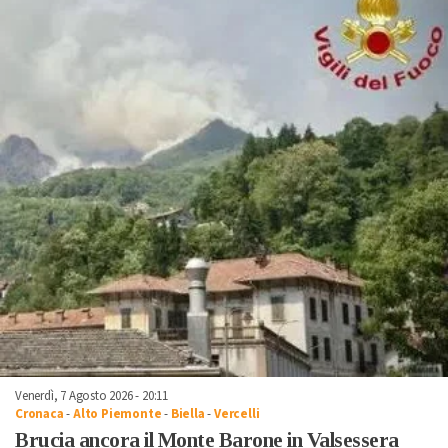
Venerdì, 7 Agosto 2026 - 20:11
Cronaca
-
Alto Piemonte
-
Biella
-
Vercelli
Brucia ancora il Monte Barone in Valsessera