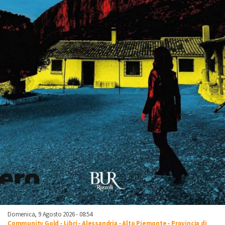
Domenica, 9 Agosto 2026 - 08:54
Community Gold
-
Libri
-
Alessandria
-
Alto Piemonte
-
Provincia di