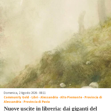
Domenica, 2 Agosto 2026 - 08:11
Community Gold
-
Libri
-
Alessandria
-
Alto Piemonte
-
Provincia di
Alessandria
-
Provincia di Pavia
Nuove uscite in libreria: dai giganti del