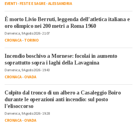
EVENTI
-
FESTE E SAGRE
-
ALESSANDRIA
È morto Livio Berruti, leggenda dell’atletica italiana e
oro olimpico nei 200 metri a Roma 1960
Domenica, 9 Agosto 2026 - 21:07
CRONACA
-
TORINO
Incendio boschivo a Mornese: focolai in aumento
soprattutto sopra i laghi della Lavagnina
Domenica, 9 Agosto 2026 - 19:43
CRONACA
-
OVADA
Colpito dal tronco di un albero a Casaleggio Boiro
durante le operazioni anti incendio: sul posto
l’elisoccorso
Domenica, 9 Agosto 2026 - 19:28
CRONACA
-
OVADA