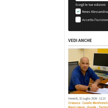
Scegli le tue edizioni:
News Alessandria
Accetto l'iscrizio
VEDI ANCHE
Venerdì, 31 Luglio 2026 - 11:13
Cronaca
-
Casale Monferrat
Novi Ligure
-
Ovada
-
Torto