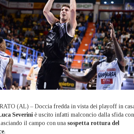
 (AL) – Doccia fredda in vista dei playoff in cas
Luca Severini
è uscito infatti malconcio dalla sfida con
 lasciando il campo con una
sospetta rottura del
ce
.