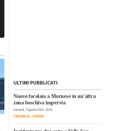
ULTIMI PUBBLICATI
Nuovo focolaio a Mornese in un’altra
zona boschiva impervia
Venerdì, 7 Agosto 2026 - 20:01
CRONACA
-
OVADA
Mercoledì, 5 Agosto 2026 - 14:04
Lunedì, 27 Luglio 2026 - 05:37
Cronaca
-
Tortona
Wonderland Eventi
-
Tortona
-