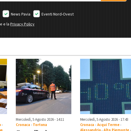
News Pavia
Eventi Nord-Ovest
ne e la
Privacy Policy
Mercoledì, 5 Agosto 2026 - 14:11
Mercoledì, 5 Agosto 2026 - 17:43
o
-
Cronaca
-
Tortona
Cronaca
-
Acqui Terme
-
na
Alessandria
-
Alto Piemonte