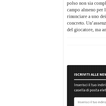
polso non sia compl
campo almeno per le 
rinunciare a uno dei
concreto. Un’assenz
del giocatore, ma an
ISCRIVITI ALLE N
Inserisci il tuo indi
casella di posta ele
Indirizzo email