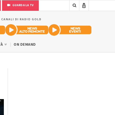
GUARDA LA TV
I CANALI DI RADIO GOLD
TÀ
ON DEMAND