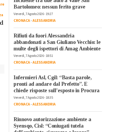
Incidente tra due auto a Valle San
Ruba merce dal
Ad agosto ingresso
ure
Bartolomeo: nessun ferito grave
supermercato e poi
gratuito al Museo
Venerdì, 7 Agosto 2026 - 19:27
za
colpisce con un
Regionale di Scienze
CRONACA
-
ALESSANDRIA
ad
pugno il cassiere
Naturali di Torino
Rifiuti da fuori Alessandria
abbandonati a San Giuliano Vecchio: le
multe degli ispettori di Amag Ambiente
Venerdì, 7 Agosto 2026 - 18:51
CRONACA
-
ALESSANDRIA
Infermieri Asl, Cgil: “Basta parole,
pronti ad andare dal Prefetto”. E
chiede risposte sull’esposto in Procura
Venerdì, 7 Agosto 2026 - 18:35
CRONACA
-
ALESSANDRIA
Rinnovo autorizzazione ambiente a
Syensqo, Cisl: “Coniugati tutela