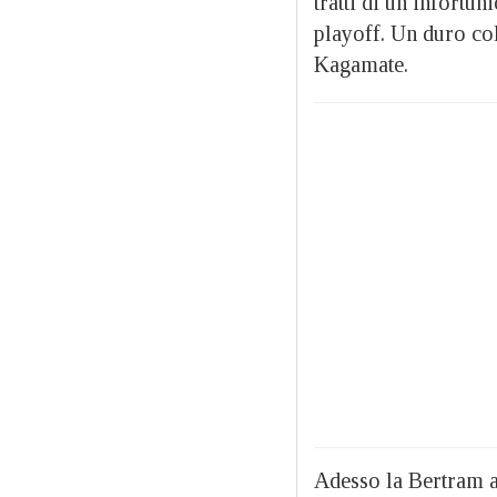
tratti di un infortu
playoff. Un duro col
Kagamate.
Adesso la Bertram at