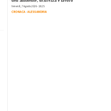
dell’ambiente, sicurezza e lavoro”
Venerdì, 7 Agosto 2026 - 18:25
CRONACA
-
ALESSANDRIA