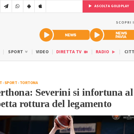
ASCOLTA GOLDPLAY
SCOPRI 
SPORT
VIDEO
DIRETTA TV
RADIO
CIT
T
-
SPORT
-
TORTONA
thona: Severini si infortuna al
spetta rottura del legamento