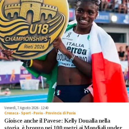
Venerdì, 7 Agosto 2026 - 12:40
Cronaca
-
Sport
-
Pavia
-
Provincia di Pavia
Gioisce anche il Pavese: Kelly Doualla nella
storia, è bronzo nei 100 metri ai Mondiali under