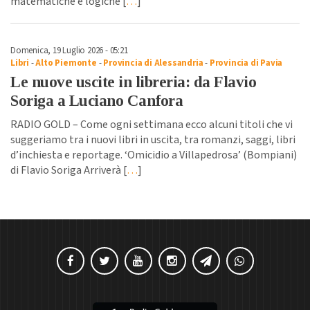
matematiche e logiche [
…
]
Domenica, 19 Luglio 2026 - 05:21
Libri
-
Alto Piemonte
-
Provincia di Alessandria
-
Provincia di Pavia
Le nuove uscite in libreria: da Flavio
Soriga a Luciano Canfora
RADIO GOLD – Come ogni settimana ecco alcuni titoli che vi
suggeriamo tra i nuovi libri in uscita, tra romanzi, saggi, libri
d’inchiesta e reportage. ‘Omicidio a Villapedrosa’ (Bompiani)
di Flavio Soriga Arriverà [
…
]