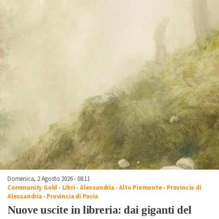
Domenica, 2 Agosto 2026 - 08:11
Community Gold
-
Libri
-
Alessandria
-
Alto Piemonte
-
Provincia di
Alessandria
-
Provincia di Pavia
Nuove uscite in libreria: dai giganti del