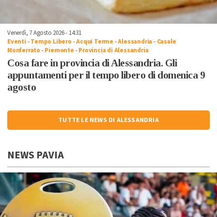
Venerdì, 7 Agosto 2026 - 14:31
Eventi
-
Tempo Libero
-
Acqui Terme
-
Alessandria
-
Casale
Monferrato
-
Piemonte
-
Provincia di Alessandria
Cosa fare in provincia di Alessandria. Gli
appuntamenti per il tempo libero di domenica 9
agosto
TUTTE LE NEWS DI ALESSANDRIA
NEWS PAVIA