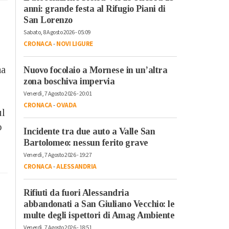
anni: grande festa al Rifugio Piani di
San Lorenzo
Sabato, 8 Agosto 2026 - 05:09
CRONACA
-
NOVI LIGURE
na
Nuovo focolaio a Mornese in un’altra
zona boschiva impervia
Venerdì, 7 Agosto 2026 - 20:01
CRONACA
-
OVADA
ul
o
Incidente tra due auto a Valle San
Bartolomeo: nessun ferito grave
Venerdì, 7 Agosto 2026 - 19:27
CRONACA
-
ALESSANDRIA
Rifiuti da fuori Alessandria
abbandonati a San Giuliano Vecchio: le
multe degli ispettori di Amag Ambiente
Venerdì, 7 Agosto 2026 - 18:51