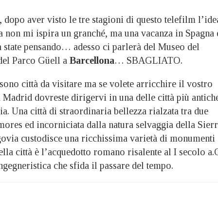
 dopo aver visto le tre stagioni di questo telefilm l’ide
ra non mi ispira un granché, ma una vacanza in Spagna 
a state pensando… adesso ci parlerà del Museo del
del Parco Güell a
Barcellona
… SBAGLIATO.
ono città da visitare ma se volete arricchire il vostro
a Madrid dovreste dirigervi in una delle città più antich
a. Una città di straordinaria bellezza rialzata tra due
ores ed incorniciata dalla natura selvaggia della Sier
via custodisce una ricchissima varietà di monumenti
ella città è l’acquedotto romano risalente al I secolo a.
ngegneristica che sfida il passare del tempo.