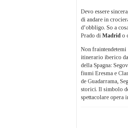
Devo essere sincera,
di andare in crocie
d’obbligo. So a cos
Prado di
Madrid
o 
Non fraintendetemi s
itinerario iberico d
della Spagna: Segovi
fiumi Eresma e Clam
de Guadarrama, Sego
storici. Il simbolo d
spettacolare opera i