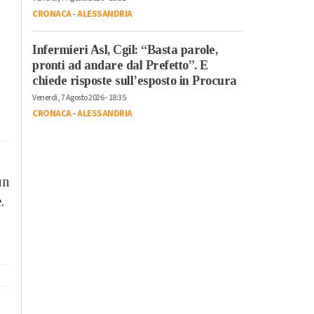
CRONACA
-
ALESSANDRIA
Infermieri Asl, Cgil: “Basta parole,
pronti ad andare dal Prefetto”. E
chiede risposte sull’esposto in Procura
Venerdì, 7 Agosto 2026 - 18:35
CRONACA
-
ALESSANDRIA
un
.