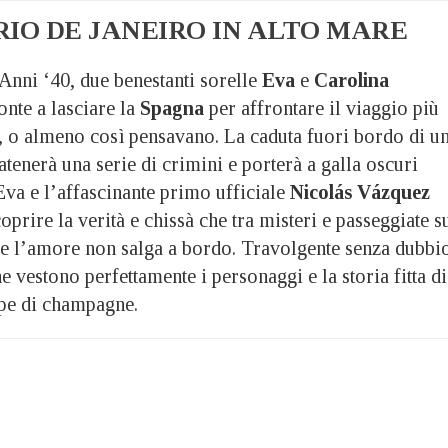
IO DE JANEIRO IN ALTO MARE
Anni ‘40, due benestanti sorelle
Eva
e
Carolina
onte a lasciare la
Spagna
per affrontare il viaggio più
a, o almeno così pensavano. La caduta fuori bordo di u
tenerà una serie di crimini e porterà a galla oscuri
 Eva e l’affascinante primo ufficiale
Nicolás Vázquez
prire la verità e chissà che tra misteri e passeggiate s
se l’amore non salga a bordo. Travolgente senza dubbi
e vestono perfettamente i personaggi e la storia fitta di
ppe di champagne.