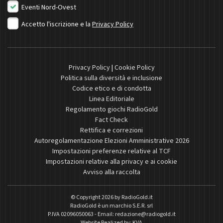
Eventi Nord-Ovest
Accetto l'iscrizione e la
Privacy Policy
Privacy Policy
|
Cookie Policy
Politica sulla diversità e inclusione
Codice etico e di condotta
Linea Editoriale
Regolamento giochi RadioGold
Fact Check
Rettifica e correzioni
Autoregolamentazione Elezioni Amministrative 2026
Impostazioni preferenze relative al TCF
Impostazioni relative alla privacy e ai cookie
Avviso alla raccolta
© Copyright 2026 by
RadioGold.it
RadioGold è un marchio S.E.R. srl
P.IVA 02096050063 - Email:
redazione@radiogold.it
Website Realized by:
KVA