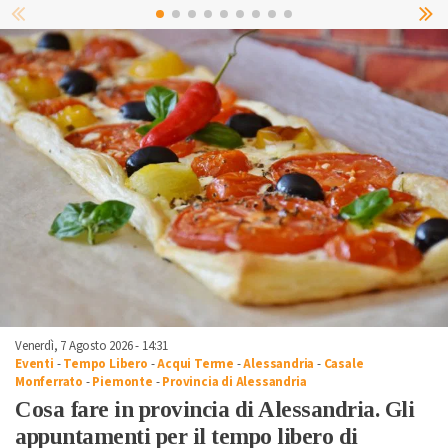
Venerdì, 7 Agosto 2026 - 14:31
Eventi
-
Tempo Libero
-
Acqui Terme
-
Alessandria
-
Casale
Monferrato
-
Piemonte
-
Provincia di Alessandria
Cosa fare in provincia di Alessandria. Gli
appuntamenti per il tempo libero di