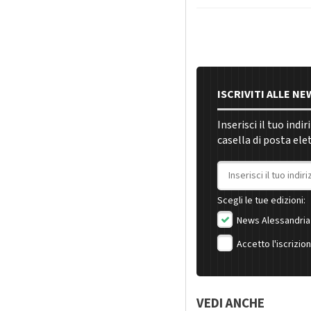
ISCRIVITI ALLE N
Inserisci il tuo indi
casella di posta ele
Indirizzo email
Scegli le tue edizioni:
News Alessandria
Accetto l'iscrizio
VEDI ANCHE