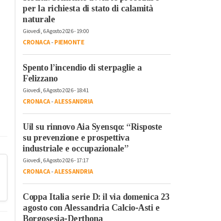
per la richiesta di stato di calamità
naturale
Giovedì, 6 Agosto 2026 - 19:00
CRONACA
-
PIEMONTE
Spento l’incendio di sterpaglie a
Felizzano
Giovedì, 6 Agosto 2026 - 18:41
CRONACA
-
ALESSANDRIA
Uil su rinnovo Aia Syensqo: “Risposte
su prevenzione e prospettiva
industriale e occupazionale”
Giovedì, 6 Agosto 2026 - 17:17
CRONACA
-
ALESSANDRIA
Coppa Italia serie D: il via domenica 23
agosto con Alessandria Calcio-Asti e
Borgosesia-Derthona