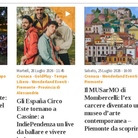
Martedì, 28 Luglio 2026 - 11:45
Sabato, 25 Luglio 2026 - 16:00
mpo
Cronaca
-
GoldPlay
-
Tempo
Cronaca
-
Wonderland Eventi
Libero
-
Wonderland Eventi
-
Piemonte
Piemonte
-
Provincia di
Il MUSarMO di
Alessandria
te:
Mombercelli: l’ex
Gli España Circo
el
carcere diventato u
Este tornano a
museo d’arte
Cassine: a
contemporanea –
IndiePendenza un live
Piemonte da scopri
da ballare e vivere