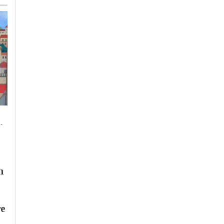
Lunedì, 27 Luglio 2026 - 15:44
Sabato, 25 Luglio 2026 - 15:00
-
Cronaca
-
Piemonte
-
Provincia
Cronaca
-
Piemonte
-
Provinci
di Alessandria
di Alessandria
Intervento congiunto
Temporali in arrivo:
di elisoccorso
allerta gialla oggi su
n
piemontese e vigili del
Casalese e Val
fuoco porta cuore da
Cerrina, domenica
Arezzo a Torino
estesa a tutta la
re
provincia