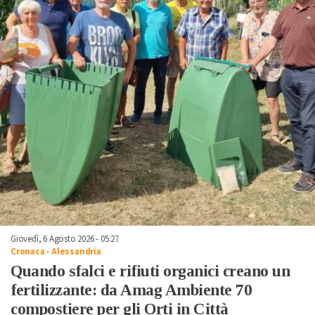
Giovedì, 6 Agosto 2026 - 05:27
Cronaca
-
Alessandria
Quando sfalci e rifiuti organici creano un
fertilizzante: da Amag Ambiente 70
compostiere per gli Orti in Città