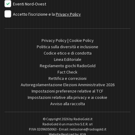
Eventi Nord-Ovest
Accetto l'iscrizione e la
Privacy Policy
Privacy Policy
|
Cookie Policy
Politica sulla diversità e inclusione
Codice etico e di condotta
Linea Editoriale
Regolamento giochi RadioGold
Fact Check
Rettifica e correzioni
Autoregolamentazione Elezioni Amministrative 2026
Impostazioni preferenze relative al TCF
Impostazioni relative alla privacy e ai cookie
Avviso alla raccolta
© Copyright 2026 by
RadioGold.it
RadioGold è un marchio S.E.R. srl
P.IVA 02096050063 - Email:
redazione@radiogold.it
Website Realized by:
KVA