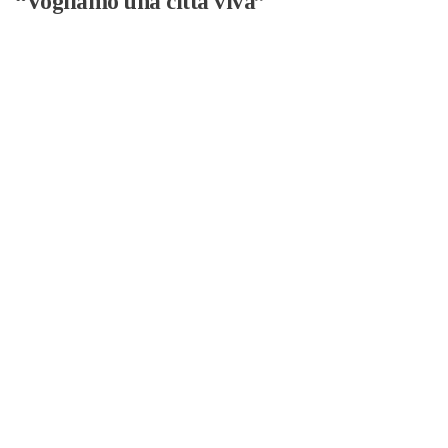
“Vogliamo una città viva”