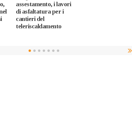
o,
assestamento, i lavori
nel
di asfaltatura per i
i
cantieri del
teleriscaldamento