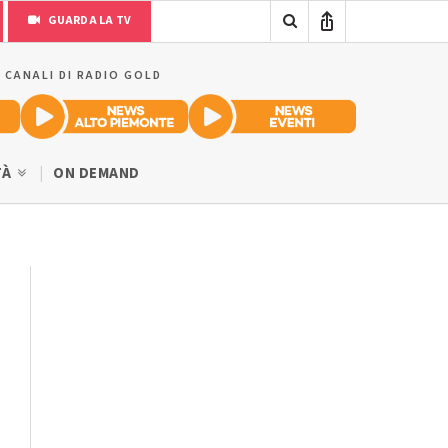
GUARDA LA TV
I CANALI DI RADIO GOLD
TÀ
ON DEMAND