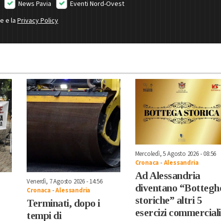
News Pavia
Eventi Nord-Ovest
ne e la
Privacy Policy
Mercoledì, 5 Agosto 2026 - 08:56
Cronaca
-
Alessandria
Ad Alessandria
Venerdì, 7 Agosto 2026 - 14:56
diventano “Bottegh
Cronaca
-
Alessandria
storiche” altri 5
Terminati, dopo i
esercizi commerciali
tempi di