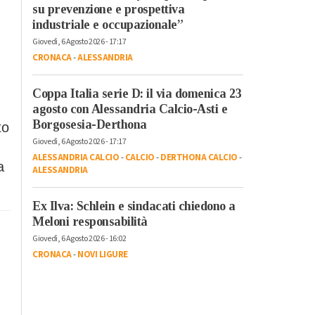
su prevenzione e prospettiva
industriale e occupazionale”
Giovedì, 6 Agosto 2026 - 17:17
CRONACA
-
ALESSANDRIA
Coppa Italia serie D: il via domenica 23
agosto con Alessandria Calcio-Asti e
Borgosesia-Derthona
to
Giovedì, 6 Agosto 2026 - 17:17
ALESSANDRIA CALCIO
-
CALCIO
-
DERTHONA CALCIO
-
a
ALESSANDRIA
Ex Ilva: Schlein e sindacati chiedono a
Meloni responsabilità
Giovedì, 6 Agosto 2026 - 16:02
CRONACA
-
NOVI LIGURE