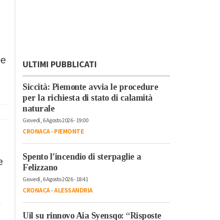
pe
ULTIMI PUBBLICATI
Siccità: Piemonte avvia le procedure
per la richiesta di stato di calamità
naturale
Giovedì, 6 Agosto 2026 - 19:00
CRONACA
-
PIEMONTE
Spento l’incendio di sterpaglie a
e
Felizzano
Giovedì, 6 Agosto 2026 - 18:41
CRONACA
-
ALESSANDRIA
e
Uil su rinnovo Aia Syensqo: “Risposte