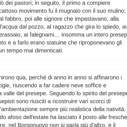
lò dei pastori; in seguito, il primo a compiere
cattoso movimento fu il mugnaio con il suo mulino;
al fabbro, poi alle signore che impastavano, alla
l’acqua dal pozzo, al ragazzo che gira lo spiedo, ai
aterassaio, ai falegnami… insomma un intero prese
 e a farlo erano statuine che riproponevano gli
 un tempo mai dimenticati.
nirono qua, perché di anno in anno si affinarono i
logie, riuscendo a far cadere neve soffice e
valle del presepe. Seguendo lo spirito del presep
pisti sono riusciti a ricostruire vari scorci di
’ambientazione sempre più realistica della natività.
do afoso dell’estate ha lasciato il posto alle fresch
e, nel Borgonuovo non si parla più d’altro, e il