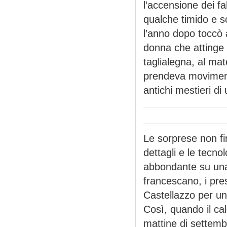
l’accensione dei fa
qualche timido e s
l’anno dopo toccò 
donna che attinge 
taglialegna, al m
prendeva movimento
antichi mestieri di
Le sorprese non fi
dettagli e le tecno
abbondante su una 
francescano, i prese
Castellazzo per un
Così, quando il cal
mattine di settembr