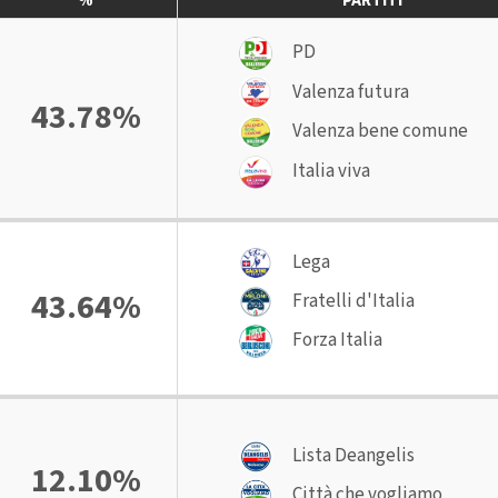
%
PARTITI
PD
Valenza futura
43.78%
Valenza bene comune
Italia viva
Lega
43.64%
Fratelli d'Italia
Forza Italia
Lista Deangelis
12.10%
Città che vogliamo