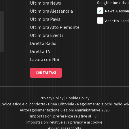
Ultim'ora News
Scegli le tue edizio
Ultim'ora Alessandria
News Alessan
Ultim'ora Pavia
Accetto l'iscr
Ultim'ora Alto Piemonte
Ultim'ora Eventi
Diretta Radio
Diretta TV
Lavora con Noi
CONTATTACI
Privacy Policy
|
Cookie Policy
Codice etico e di condotta
-
Linea Editoriale
-
Regolamento giochi RadioGol
Autoregolamentazione Elezioni Amministrative 2026
Impostazioni preferenze relative al TCF
Impostazioni relative alla privacy e ai cookie
Avviso alla raccolta