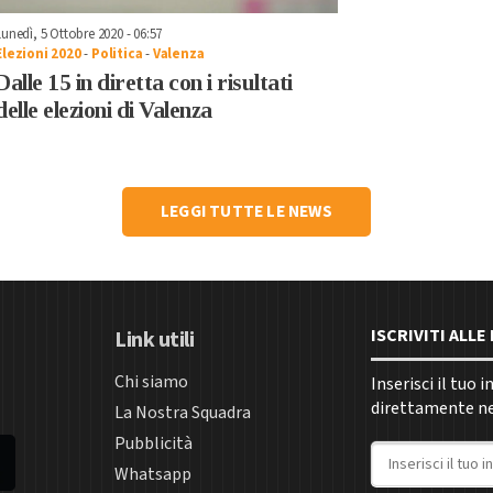
Lunedì, 5 Ottobre 2020 - 06:57
Elezioni 2020
-
Politica
-
Valenza
Dalle 15 in diretta con i risultati
delle elezioni di Valenza
LEGGI TUTTE LE NEWS
ISCRIVITI ALL
Link utili
Chi siamo
Inserisci il tuo 
direttamente nel
La Nostra Squadra
Pubblicità
Indirizzo email
Whatsapp