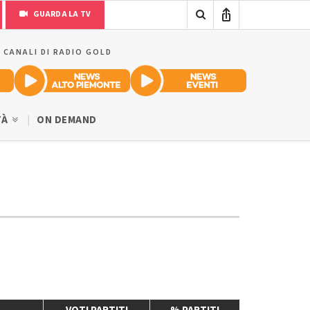
GUARDA LA TV
I CANALI DI RADIO GOLD
TÀ
ON DEMAND