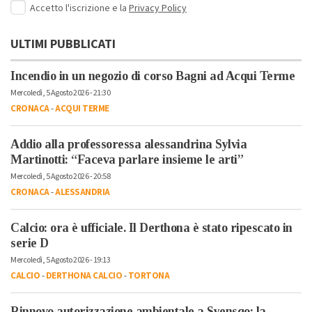
Accetto l'iscrizione e la
Privacy Policy
ULTIMI PUBBLICATI
Incendio in un negozio di corso Bagni ad Acqui Terme
Mercoledì, 5 Agosto 2026 - 21:30
CRONACA
-
ACQUI TERME
Addio alla professoressa alessandrina Sylvia
Martinotti: “Faceva parlare insieme le arti”
Mercoledì, 5 Agosto 2026 - 20:58
CRONACA
-
ALESSANDRIA
Calcio: ora è ufficiale. Il Derthona è stato ripescato in
serie D
Mercoledì, 5 Agosto 2026 - 19:13
CALCIO
-
DERTHONA CALCIO
-
TORTONA
Rinnovo autorizzazione ambientale a Syensqo: la