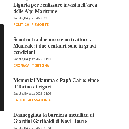
Liguria per realizzare invasi nell’area
delle Alpi Marittime
Sabato, 8 Agosto 2026 - 13:31
POLITICA
-
PIEMONTE
Scontro tra due moto e un trattore a
Monleale: i due centauri sono in gravi
condizioni
Sabato, 8 Agosto 2026 - 11:18
CRONACA
-
TORTONA
Memorial Mamma e Papà Cairo: vince
il Torino ai rigori
Sabato, 8 Agosto 2026 - 11:05
CALCIO
-
ALESSANDRIA
Danneggiata la barriera metallica ai
Giardini Garibaldi di Novi Ligure
Sabato, 8 Agosto 2026 - 10:53