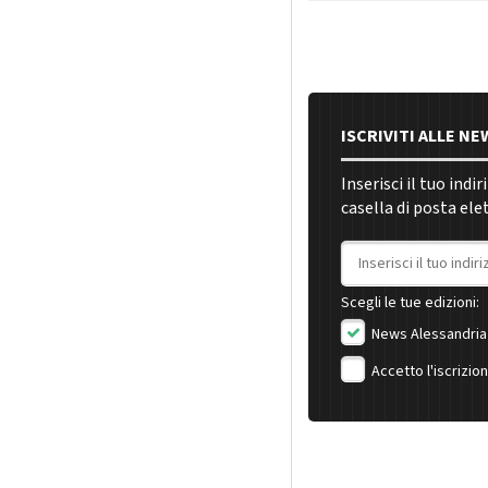
ISCRIVITI ALLE N
Inserisci il tuo indi
casella di posta ele
Indirizzo email
Scegli le tue edizioni:
News Alessandria
Accetto l'iscrizio