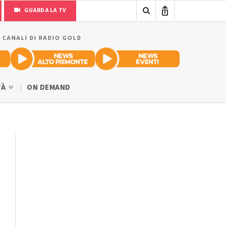
GUARDA LA TV
I CANALI DI RADIO GOLD
TÀ
ON DEMAND