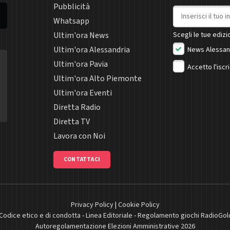
Pubblicità
Indirizzo email
Whatsapp
Ultim'ora News
Scegli le tue edizio
Ultim'ora Alessandria
News Alessan
Ultim'ora Pavia
Accetto l'iscr
Ultim'ora Alto Piemonte
Ultim'ora Eventi
Diretta Radio
Diretta TV
Lavora con Noi
CONTATTACI
Privacy Policy
|
Cookie Policy
Codice etico e di condotta
-
Linea Editoriale
-
Regolamento giochi RadioGol
Autoregolamentazione Elezioni Amministrative 2026