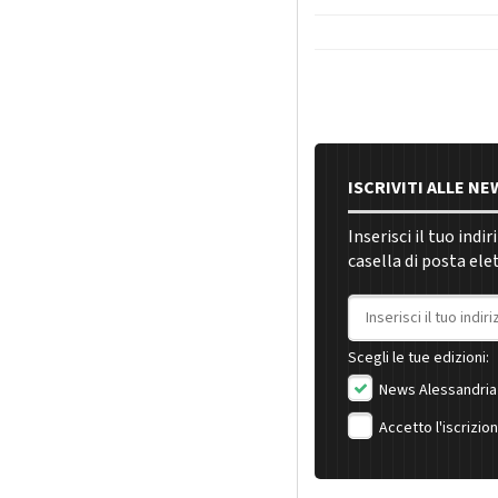
ISCRIVITI ALLE N
Inserisci il tuo indi
casella di posta ele
Indirizzo email
Scegli le tue edizioni:
News Alessandria
Accetto l'iscrizio