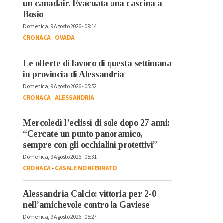
un canadair. Evacuata una cascina a
Bosio
Domenica, 9 Agosto 2026 - 09:14
CRONACA
-
OVADA
Le offerte di lavoro di questa settimana
in provincia di Alessandria
Domenica, 9 Agosto 2026 - 05:52
CRONACA
-
ALESSANDRIA
Mercoledì l’eclissi di sole dopo 27 anni:
“Cercate un punto panoramico,
sempre con gli occhialini protettivi”
Domenica, 9 Agosto 2026 - 05:31
CRONACA
-
CASALE MONFERRATO
Alessandria Calcio: vittoria per 2-0
nell’amichevole contro la Gaviese
Domenica, 9 Agosto 2026 - 05:27