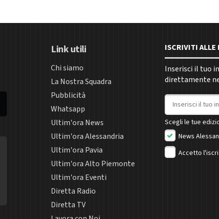
ISCRIVITI ALL
Link utili
Chi siamo
Inserisci il tuo 
direttamente nel
La Nostra Squadra
Pubblicità
Indirizzo email
Whatsapp
Ultim'ora News
Scegli le tue edizio
Ultim'ora Alessandria
News Alessan
Ultim'ora Pavia
Accetto l'iscr
Ultim'ora Alto Piemonte
Ultim'ora Eventi
Diretta Radio
Diretta TV
Lavora con Noi