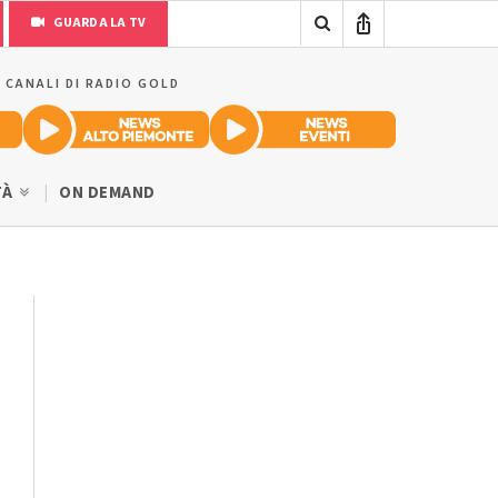
GUARDA LA TV
I CANALI DI RADIO GOLD
TÀ
ON DEMAND