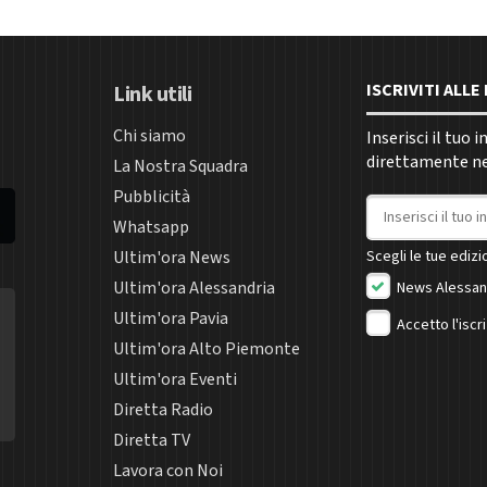
ISCRIVITI ALL
Link utili
Chi siamo
Inserisci il tuo 
direttamente nel
La Nostra Squadra
Pubblicità
Indirizzo email
Whatsapp
Ultim'ora News
Scegli le tue edizio
Ultim'ora Alessandria
News Alessan
Ultim'ora Pavia
Accetto l'iscr
Ultim'ora Alto Piemonte
Ultim'ora Eventi
Diretta Radio
Diretta TV
Lavora con Noi