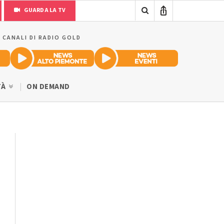
GUARDA LA TV
I CANALI DI RADIO GOLD
TÀ
ON DEMAND