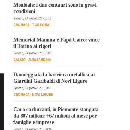
Monleale: i due centauri sono in gravi
condizioni
Sabato, 8 Agosto 2026 - 11:18
CRONACA
-
TORTONA
Memorial Mamma e Papà Cairo: vince
il Torino ai rigori
Sabato, 8 Agosto 2026 - 11:05
CALCIO
-
ALESSANDRIA
Danneggiata la barriera metallica ai
Giardini Garibaldi di Novi Ligure
Sabato, 8 Agosto 2026 - 10:53
CRONACA
-
NOVI LIGURE
Caro carburanti, in Piemonte stangata
da 807 milioni: +67 milioni al mese per
famiglie e imprese
Sabato, 8 Agosto 2026 - 10:24