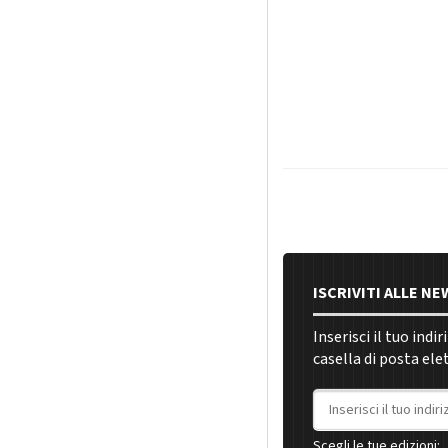
ISCRIVITI ALLE N
Inserisci il tuo indi
casella di posta ele
Indirizzo email
Scegli le tue edizioni: