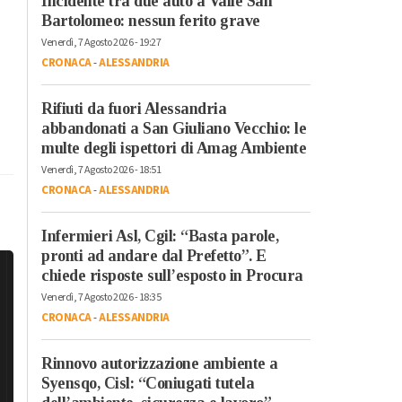
Incidente tra due auto a Valle San
Bartolomeo: nessun ferito grave
Venerdì, 7 Agosto 2026 - 19:27
CRONACA
-
ALESSANDRIA
Rifiuti da fuori Alessandria
abbandonati a San Giuliano Vecchio: le
multe degli ispettori di Amag Ambiente
Venerdì, 7 Agosto 2026 - 18:51
CRONACA
-
ALESSANDRIA
Infermieri Asl, Cgil: “Basta parole,
pronti ad andare dal Prefetto”. E
chiede risposte sull’esposto in Procura
Venerdì, 7 Agosto 2026 - 18:35
CRONACA
-
ALESSANDRIA
Rinnovo autorizzazione ambiente a
Syensqo, Cisl: “Coniugati tutela