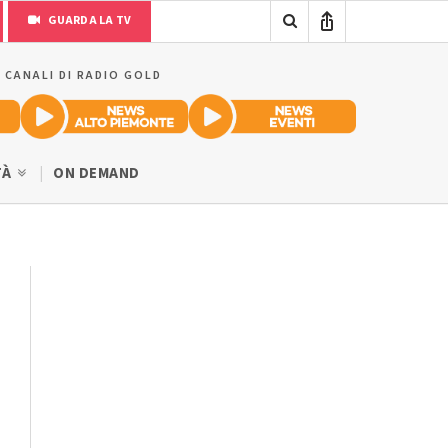
GUARDA LA TV
I CANALI DI RADIO GOLD
TÀ
ON DEMAND