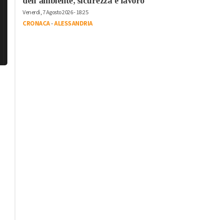
dell’ambiente, sicurezza e lavoro”
Venerdì, 7 Agosto 2026 - 18:25
CRONACA
-
ALESSANDRIA