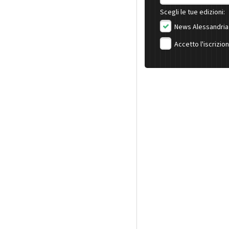
Scegli le tue edizioni:
News Alessandria
Accetto l'iscrizio