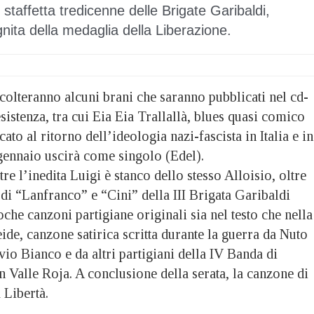
staffetta tredicenne delle Brigate Garibaldi,
nita della medaglia della Liberazione.
scolteranno alcuni brani che saranno pubblicati nel cd-
sistenza, tra cui Eia Eia Trallallà, blues quasi comico
ato al ritorno dell’ideologia nazi-fascista in Italia e in
 gennaio uscirà come singolo (Edel).
re l’inedita Luigi è stanco dello stesso Alloisio, oltre
à di “Lanfranco” e “Cini” della III Brigata Garibaldi
oche canzoni partigiane originali sia nel testo che nella
de, canzone satirica scritta durante la guerra da Nuto
vio Bianco e da altri partigiani della IV Banda di
in Valle Roja. A conclusione della serata, la canzone di
Libertà.