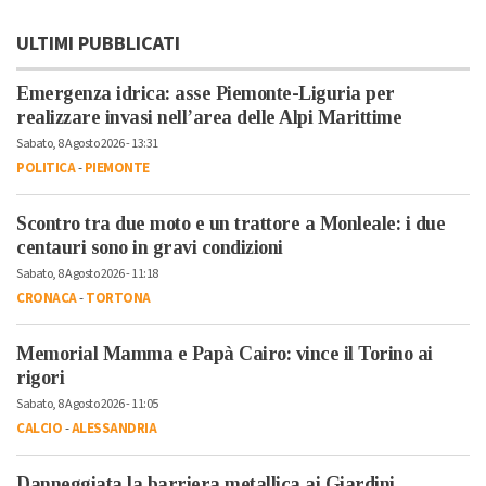
ULTIMI PUBBLICATI
Emergenza idrica: asse Piemonte-Liguria per
realizzare invasi nell’area delle Alpi Marittime
Sabato, 8 Agosto 2026 - 13:31
POLITICA
-
PIEMONTE
Scontro tra due moto e un trattore a Monleale: i due
centauri sono in gravi condizioni
Sabato, 8 Agosto 2026 - 11:18
CRONACA
-
TORTONA
Memorial Mamma e Papà Cairo: vince il Torino ai
rigori
Sabato, 8 Agosto 2026 - 11:05
CALCIO
-
ALESSANDRIA
Danneggiata la barriera metallica ai Giardini