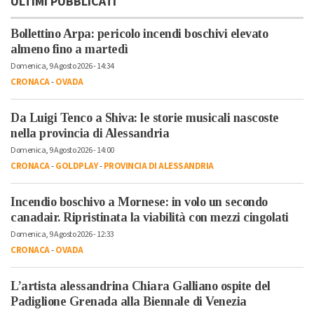
ULTIMI PUBBLICATI
Bollettino Arpa: pericolo incendi boschivi elevato
almeno fino a martedì
Domenica, 9 Agosto 2026 - 14:34
CRONACA
-
OVADA
Da Luigi Tenco a Shiva: le storie musicali nascoste
nella provincia di Alessandria
Domenica, 9 Agosto 2026 - 14:00
CRONACA
-
GOLDPLAY
-
PROVINCIA DI ALESSANDRIA
Incendio boschivo a Mornese: in volo un secondo
canadair. Ripristinata la viabilità con mezzi cingolati
Domenica, 9 Agosto 2026 - 12:33
CRONACA
-
OVADA
L’artista alessandrina Chiara Galliano ospite del
Padiglione Grenada alla Biennale di Venezia