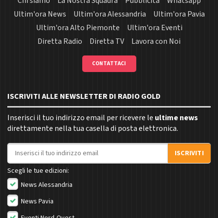
Chi siamo
La Nostra Squadra
Pubblicità
Whatsapp
Ultim'ora News
Ultim'ora Alessandria
Ultim'ora Pavia
Ultim'ora Alto Piemonte
Ultim'ora Eventi
Diretta Radio
Diretta TV
Lavora con Noi
CONTATTACI
ISCRIVITI ALLE NEWSLETTER DI RADIO GOLD
Inserisci il tuo indirizzo email per ricevere le
ultime news
direttamente nella tua casella di posta elettronica.
Indirizzo email
ISCRIVITI
Scegli le tue edizioni:
News Alessandria
News Pavia