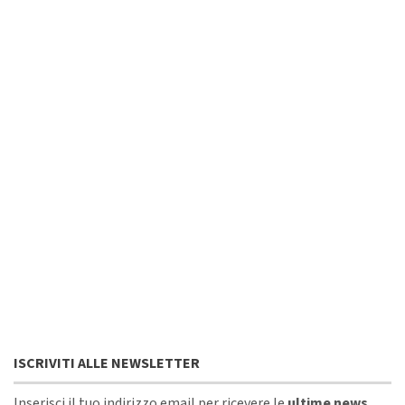
ISCRIVITI ALLE NEWSLETTER
Inserisci il tuo indirizzo email per ricevere le
ultime news