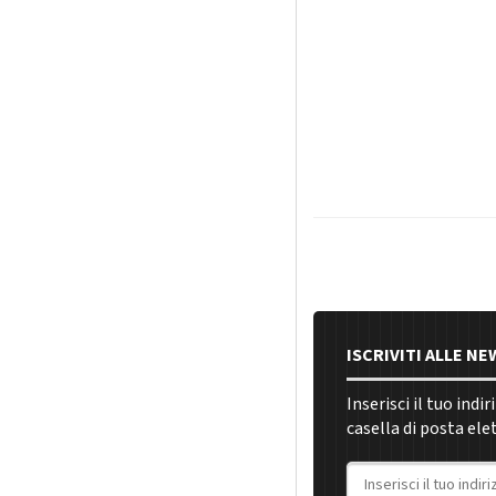
ISCRIVITI ALLE N
Inserisci il tuo indi
casella di posta ele
Indirizzo email