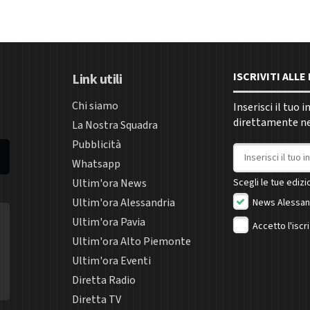
ISCRIVITI ALL
Link utili
Chi siamo
Inserisci il tuo 
direttamente nel
La Nostra Squadra
Pubblicità
Indirizzo email
Whatsapp
Ultim'ora News
Scegli le tue edizio
Ultim'ora Alessandria
News Alessan
Ultim'ora Pavia
Accetto l'iscr
Ultim'ora Alto Piemonte
Ultim'ora Eventi
Diretta Radio
Diretta TV