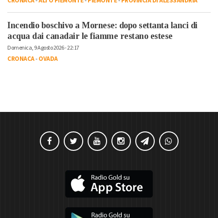
CRONACA
-
ALTO PIEMONTE
-
PIEMONTE
-
PROVINCIA DI ALESSANDRIA
Incendio boschivo a Mornese: dopo settanta lanci di
acqua dai canadair le fiamme restano estese
Domenica, 9 Agosto 2026 - 22:17
CRONACA
-
OVADA