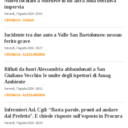
Nuovo focolaio a Mornese in un’altra zona boschiva
impervia
Venerdì, 7 Agosto 2026 - 20:01
CRONACA
-
OVADA
Incidente tra due auto a Valle San Bartolomeo: nessun
ferito grave
Venerdì, 7 Agosto 2026 - 19:27
CRONACA
-
ALESSANDRIA
Rifiuti da fuori Alessandria abbandonati a San
Giuliano Vecchio: le multe degli ispettori di Amag
Ambiente
Venerdì, 7 Agosto 2026 - 18:51
CRONACA
-
ALESSANDRIA
Infermieri Asl, Cgil: “Basta parole, pronti ad andare
dal Prefetto”. E chiede risposte sull’esposto in Procura
Venerdì, 7 Agosto 2026 - 18:35