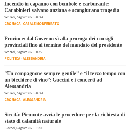
Incendio in capanno con bombole e carburante:
Carabinieri salvano anziana e scongiurano tragedia
Venerdì, 7 Agosto 2026 - 06:44
CRONACA
-
CASALE MONFERRATO
Province: dal Governo sì alla proroga dei consigli
provinciali fino al termine del mandato del presidente
Venerdì, 7 Agosto 2026 - 05:55
POLITICA
-
ALESSANDRIA
“Un compagnone sempre gentile” e “il terzo tempo con
un bicchiere di vino”: Guccini e i concerti ad
Alessandria
Venerdì, 7 Agosto 2026 - 05:44
CRONACA
-
ALESSANDRIA
Siccità: Piemonte avvia le procedure per la richiesta di
stato di calamità naturale
Giovedì, 6 Agosto 2026 - 19:00