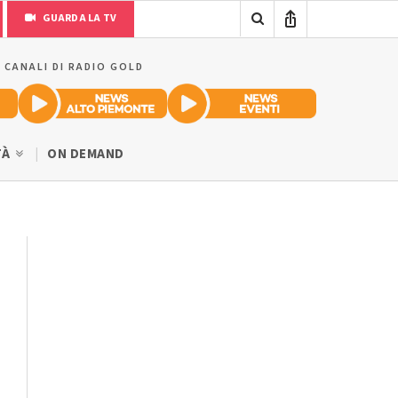
GUARDA LA TV
I CANALI DI RADIO GOLD
TÀ
ON DEMAND