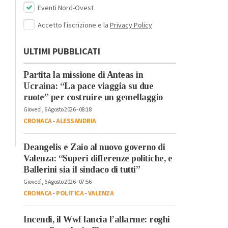
Eventi Nord-Ovest
Accetto l'iscrizione e la
Privacy Policy
ULTIMI PUBBLICATI
Partita la missione di Anteas in
Ucraina: “La pace viaggia su due
ruote” per costruire un gemellaggio
Giovedì, 6 Agosto 2026 - 08:18
CRONACA
-
ALESSANDRIA
Deangelis e Zaio al nuovo governo di
Valenza: “Superi differenze politiche, e
Ballerini sia il sindaco di tutti”
Giovedì, 6 Agosto 2026 - 07:56
CRONACA
-
POLITICA
-
VALENZA
Incendi, il Wwf lancia l’allarme: roghi