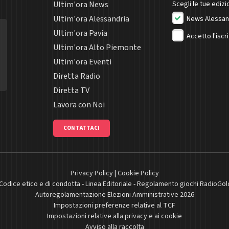
Ultim'ora News
Scegli le tue edizio
Ultim'ora Alessandria
News Alessan
Ultim'ora Pavia
Accetto l'iscr
Ultim'ora Alto Piemonte
Ultim'ora Eventi
Diretta Radio
Diretta TV
Lavora con Noi
CONTATTACI
Privacy Policy
|
Cookie Policy
Codice etico e di condotta
-
Linea Editoriale
-
Regolamento giochi RadioGol
Autoregolamentazione Elezioni Amministrative 2026
Impostazioni preferenze relative al TCF
Impostazioni relative alla privacy e ai cookie
Avviso alla raccolta