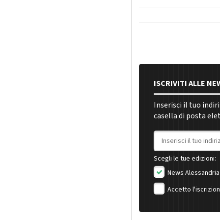
ISCRIVITI ALLE N
Inserisci il tuo indi
casella di posta ele
Indirizzo email
Scegli le tue edizioni:
News Alessandria
Accetto l'iscrizio