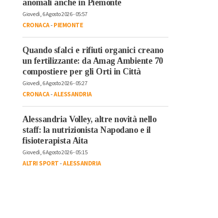
anomali anche in Piemonte
Giovedì, 6 Agosto 2026 - 05:57
CRONACA
-
PIEMONTE
Quando sfalci e rifiuti organici creano
un fertilizzante: da Amag Ambiente 70
compostiere per gli Orti in Città
Giovedì, 6 Agosto 2026 - 05:27
CRONACA
-
ALESSANDRIA
Alessandria Volley, altre novità nello
staff: la nutrizionista Napodano e il
fisioterapista Aita
Giovedì, 6 Agosto 2026 - 05:15
ALTRI SPORT
-
ALESSANDRIA