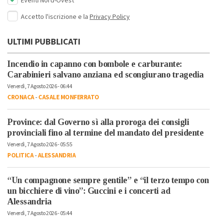
Eventi Nord-Ovest
Accetto l'iscrizione e la
Privacy Policy
ULTIMI PUBBLICATI
Incendio in capanno con bombole e carburante:
Carabinieri salvano anziana ed scongiurano tragedia
Venerdì, 7 Agosto 2026 - 06:44
CRONACA
-
CASALE MONFERRATO
Province: dal Governo sì alla proroga dei consigli
provinciali fino al termine del mandato del presidente
Venerdì, 7 Agosto 2026 - 05:55
POLITICA
-
ALESSANDRIA
“Un compagnone sempre gentile” e “il terzo tempo con
un bicchiere di vino”: Guccini e i concerti ad
Alessandria
Venerdì, 7 Agosto 2026 - 05:44