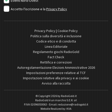
Eventi Nord-Ovest
Accetto l'iscrizione e la
Privacy Policy
Privacy Policy
|
Cookie Policy
Politica sulla diversità e inclusione
Codice etico e di condotta
Linea Editoriale
Regolamento giochi RadioGold
Fact Check
Rettifica e correzioni
Autoregolamentazione Elezioni Amministrative 2026
Impostazioni preferenze relative al TCF
Impostazioni relative alla privacy e ai cookie
Avviso alla raccolta
© Copyright 2026 by
RadioGold.it
RadioGold è un marchio S.E.R. srl
P.IVA 02096050063 - Email:
redazione@radiogold.it
Website Realized by:
KVA