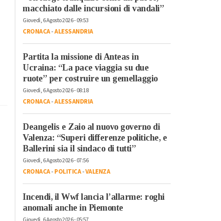
macchiato dalle incursioni di vandali”
Giovedì, 6 Agosto 2026 - 09:53
CRONACA
-
ALESSANDRIA
Partita la missione di Anteas in
Ucraina: “La pace viaggia su due
ruote” per costruire un gemellaggio
Giovedì, 6 Agosto 2026 - 08:18
CRONACA
-
ALESSANDRIA
Deangelis e Zaio al nuovo governo di
Valenza: “Superi differenze politiche, e
Ballerini sia il sindaco di tutti”
Giovedì, 6 Agosto 2026 - 07:56
CRONACA
-
POLITICA
-
VALENZA
Incendi, il Wwf lancia l’allarme: roghi
anomali anche in Piemonte
Giovedì, 6 Agosto 2026 - 05:57