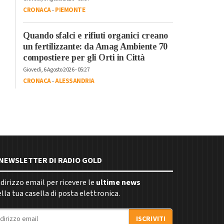
CRONACA
-
PIEMONTE
Quando sfalci e rifiuti organici creano
un fertilizzante: da Amag Ambiente 70
compostiere per gli Orti in Città
Giovedì, 6 Agosto 2026 - 05:27
CRONACA
-
ALESSANDRIA
E NEWSLETTER DI RADIO GOLD
indirizzo email per ricevere le
ultime news
la tua casella di posta elettronica.
ISCRIVITI