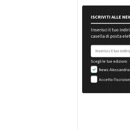
ISCRIVITI ALLE N
Inserisci il tuo indi
casella di posta ele
Indirizzo email
Scegli le tue edizioni:
News Alessandria
Accetto l'iscrizio