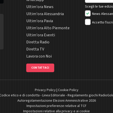
Ultim'ora News
Scegli le tue edizio
Ultim'ora Alessandria
News Alessan
Ultim'ora Pavia
Accetto l'iscr
Ultim'ora Alto Piemonte
Ultim'ora Eventi
Diretta Radio
Diretta TV
Lavora con Noi
CONTATTACI
Privacy Policy
|
Cookie Policy
Codice etico e di condotta
-
Linea Editoriale
-
Regolamento giochi RadioGol
Autoregolamentazione Elezioni Amministrative 2026
Impostazioni preferenze relative al TCF
Impostazioni relative alla privacy e ai cookie