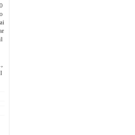
0
to
ai
ar
il
1,
I