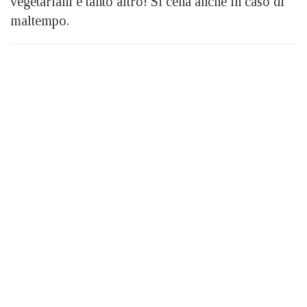
vegetariani e tanto altro! Si cena anche in caso di
maltempo.