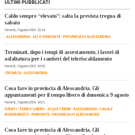
ULTIMI PUBBLICATI
Caldo sempre “elevato”: salta la prevista tregua di
sabato
Venerdì, 7 Agosto 2026 - 15:14
-
ALESSANDRIA
-
ALTO PIEMONTE
-
PROVINCIA DI ALESSANDRIA
Terminati, dopo i tempi di assestamento, i lavori di
asfaltatura per i cantieri del teleriscaldamento
Venerdì, 7 Agosto 2026 - 14:56
CRONACA
-
ALESSANDRIA
Cosa fare in provincia di Alessandria. Gli
appuntamenti per il tempo libero di domenica 9 agosto
Venerdì, 7 Agosto 2026 - 14:31
EVENTI
-
TEMPO LIBERO
-
ACQUI TERME
-
ALESSANDRIA
-
CASALE
MONFERRATO
-
PIEMONTE
-
PROVINCIA DI ALESSANDRIA
Cosa fare in provincia di Alessandria. Gli