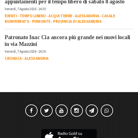
appuntamenti per il tempo libero di sabato 8 agosto
Venerdì, 7 Agosto 2026 - 14:30
EVENTI
-
TEMPO LIBERO
-
ACQUI TERME
-
ALESSANDRIA
-
CASALE
MONFERRATO
-
PIEMONTE
-
PROVINCIA DI ALESSANDRIA
Patronato Inac Cia ancora più grande nei nuovi locali
in via Mazzini
Venerdì, 7 Agosto 2026 - 14:26
CRONACA
-
ALESSANDRIA